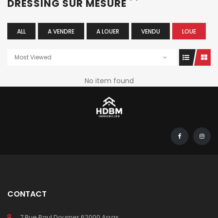
DRESSING SUR MESURE
ALL
A VENDRE
A LOUER
VENDU
LOUE
Most Viewed
No item found
CONTACT
7 Rue Paul Doumer 62000 Arras