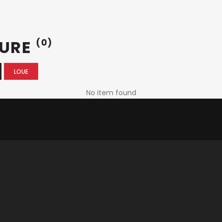
SURE
(0)
LOUE
No item found