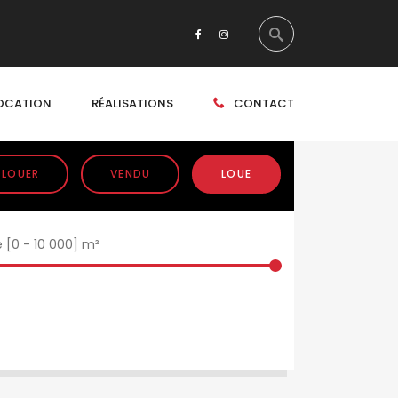
OCATION
RÉALISATIONS
CONTACT
 LOUER
VENDU
LOUE
e [
0
-
10 000
] m²