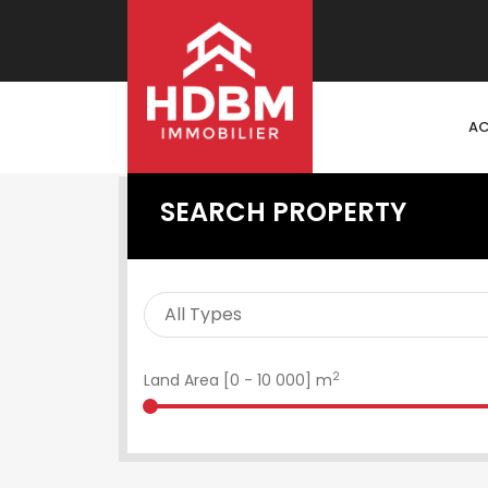
AC
SEARCH PROPERTY
2
Land Area [
0
-
10 000
] m