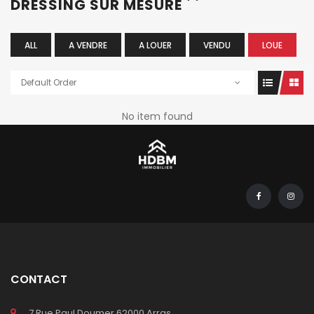
DRESSING SUR MESURE
ALL
A VENDRE
A LOUER
VENDU
LOUE
Default Order
No item found
CONTACT
7 Rue Paul Doumer 62000 Arras