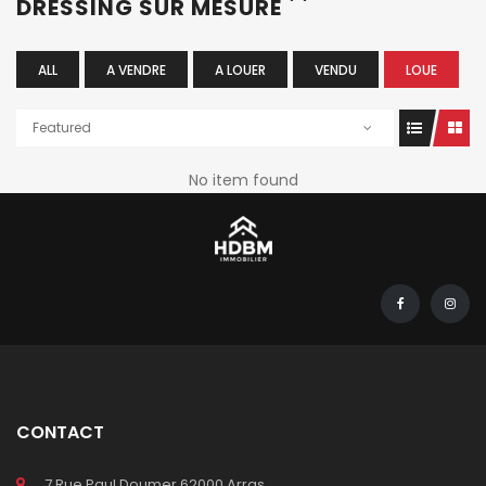
DRESSING SUR MESURE
ALL
A VENDRE
A LOUER
VENDU
LOUE
Featured
No item found
CONTACT
7 Rue Paul Doumer 62000 Arras