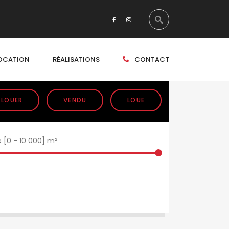
OCATION
RÉALISATIONS
CONTACT
 LOUER
VENDU
LOUE
e [
0
-
10 000
] m²