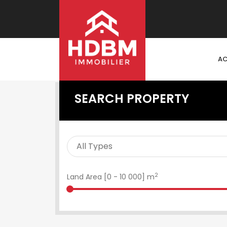
AC
SEARCH PROPERTY
2
Land Area [
0
-
10 000
] m