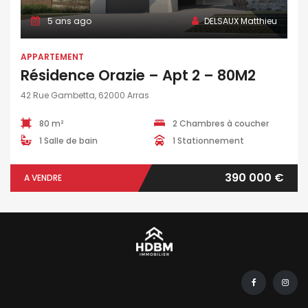
5 ans ago
DELSAUX Matthieu
APPARTEMENT
Résidence Orazie – Apt 2 – 80M2
42 Rue Gambetta, 62000 Arras
80 m²
2 Chambres à coucher
1 Salle de bain
1 Stationnement
390 000 €
A VENDRE