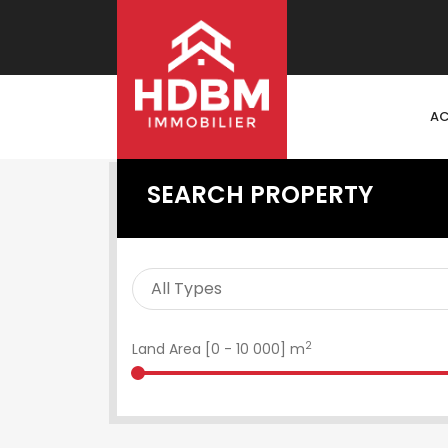
AC
SEARCH PROPERTY
2
Land Area [
0
-
10 000
] m