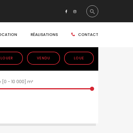
OCATION
RÉALISATIONS
CONTACT
 LOUER
VENDU
LOUE
e [
0
-
10 000
] m²