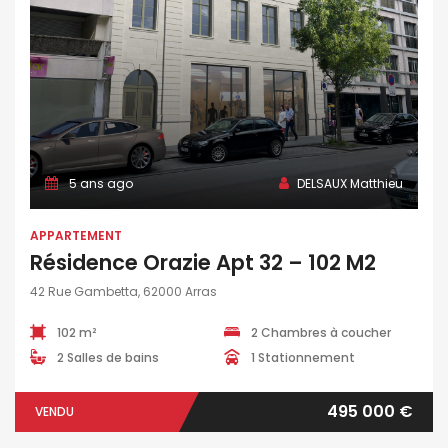
5 ans ago
DELSAUX Matthieu
APPARTEMENT
Résidence Orazie Apt 32 – 102 M2
42 Rue Gambetta, 62000 Arras
102 m²
2 Chambres à coucher
2 Salles de bains
1 Stationnement
495 000 €
VENDU