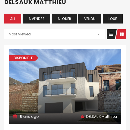
DELSAUX MATTHIEU
ALL
A VENDRE
A LOUER
VENDU
LOUE
Most Viewed
DISPONIBLE
5 ans ago
DELSAUX Matthieu