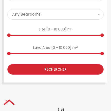
Size [
0
-
10 000
] m²
2
Land Area [
0
-
10 000
] m
RECHERCHER
(10)