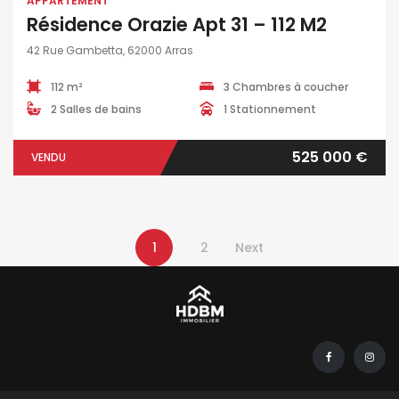
APPARTEMENT
Résidence Orazie Apt 31 – 112 M2
42 Rue Gambetta, 62000 Arras
112 m²
3 Chambres à coucher
2 Salles de bains
1 Stationnement
525 000 €
VENDU
1
2
Next