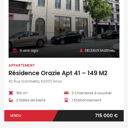
5 ans ago
DELSAUX Matthieu
APPARTEMENT
Résidence Orazie Apt 41 – 149 M2
42 Rue Gambetta, 62000 Arras
150 m²
3 Chambres à coucher
2 Salles de bains
1 Stationnement
715 000 €
VENDU