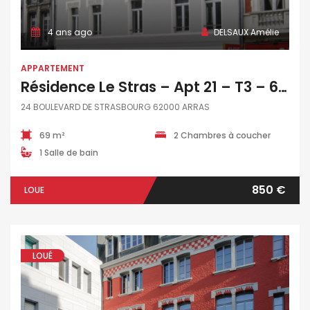
4 ans ago
DELSAUX Amélie
APPARTEMENT
Résidence Le Stras – Apt 21 – T3 – 69 M2
24 BOULEVARD DE STRASBOURG 62000 ARRAS
69 m²
2 Chambres à coucher
1 Salle de bain
850 €
LOUE
LOUÉ