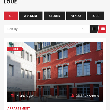
LOUÉ
ALL
A VENDRE
A LOUER
VENDU
LOUE
Sort By
LOUÉ
4 ans ago
DELSAUX Amélie
APPARTEMENT