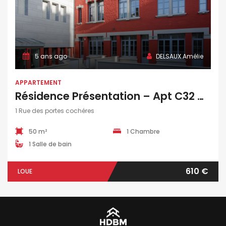
5 ans ago
DELSAUX Amélie
APPARTEMENT
Résidence Présentation – Apt C32 – T2 – 50 M2
1 Rue des portes cochéres
50 m²
1 Chambre
1 Salle de bain
610 €
LOUE