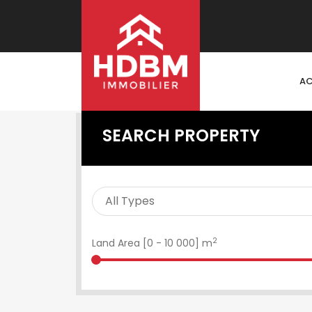
AC
SEARCH PROPERTY
2
Land Area [
0
-
10 000
] m