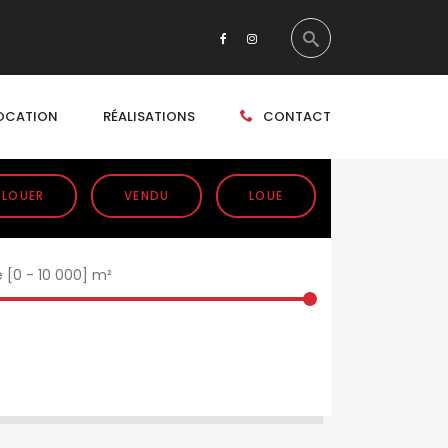
OCATION
RÉALISATIONS
CONTACT
 LOUER
VENDU
LOUE
e [
0
-
10 000
] m²