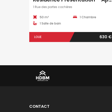
1 Rue des portes cochéres
50 m²
1 Chambre
1 Salle de bain
630 €
LOUE
CONTACT