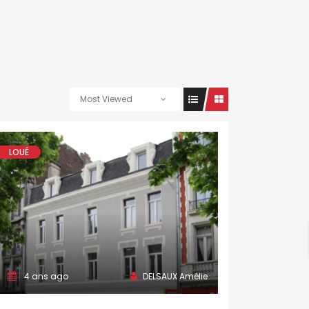
Most Viewed
LOUÉ
4 ans ago
DELSAUX Amélie