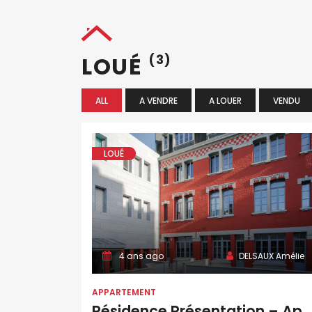
LOUÉ
(3)
ALL
A VENDRE
A LOUER
VENDU
LOUÉ
4 ans ago
DELSAUX Amélie
APPARTEMENT
Résidence Présentation – Apt C14 – T2 – 51 M2