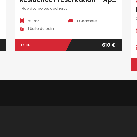
1 Rue des portes cochéres
50 m²
1 Chambre
1 Salle de bain
610 €
LOUE