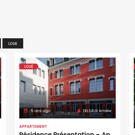
LOUE
LOUÉ
5 ans ago
DELSAUX Amélie
APPARTEMENT
Résidence Présentation – Apt C32 – T2 – 50 M2