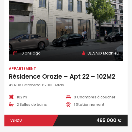
10 ans ago
DELSAUX Matthieu
APPARTEMENT
Résidence Orazie – Apt 22 – 102M2
42 Rue Gambetta, 62000 Arras
102 m²
3 Chambres à coucher
2 Salles de bains
1 Stationnement
485 000 €
VENDU