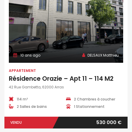
10 ans ago
DELSAUX Matthieu
APPARTEMENT
Résidence Orazie – Apt 11 – 114 M2
42 Rue Gambetta, 62000 Arras
114 m²
2 Chambres à coucher
2 Salles de bains
1 Stationnement
530 000 €
VENDU