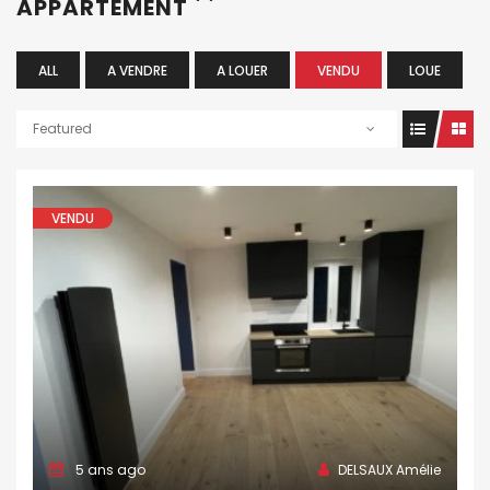
APPARTEMENT
ALL
A VENDRE
A LOUER
VENDU
LOUE
Featured
VENDU
5 ans ago
DELSAUX Amélie