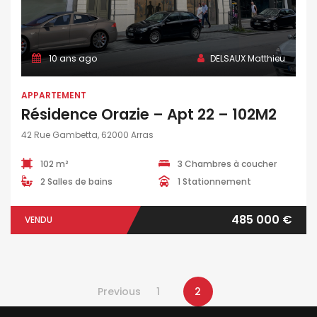
10 ans ago
DELSAUX Matthieu
APPARTEMENT
Résidence Orazie – Apt 22 – 102M2
42 Rue Gambetta, 62000 Arras
102 m²
3 Chambres à coucher
2 Salles de bains
1 Stationnement
485 000 €
VENDU
Previous
1
2