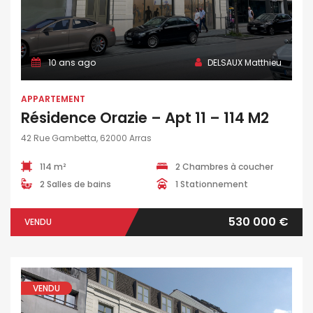
10 ans ago
DELSAUX Matthieu
APPARTEMENT
Résidence Orazie – Apt 11 – 114 M2
42 Rue Gambetta, 62000 Arras
114 m²
2 Chambres à coucher
2 Salles de bains
1 Stationnement
530 000 €
VENDU
VENDU