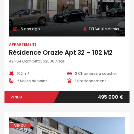
5 ans ago
DELSAUX Matthieu
APPARTEMENT
Résidence Orazie Apt 32 – 102 M2
42 Rue Gambetta, 62000 Arras
102 m²
2 Chambres à coucher
2 Salles de bains
1 Stationnement
495 000 €
VENDU
VENDU